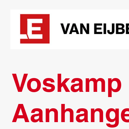
Voskamp
Aanhange