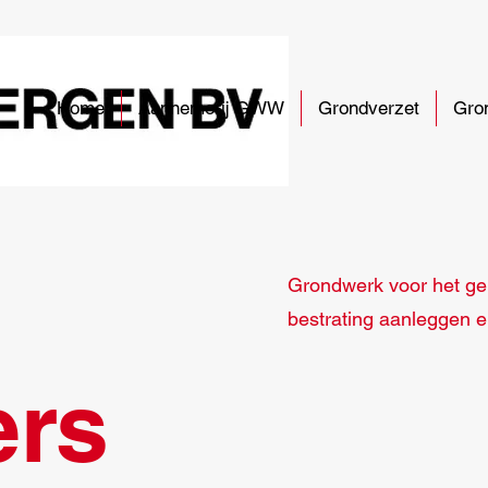
Home
Aannemerij GWW
Grondverzet
Gro
Grondwerk voor het geb
bestrating aanleggen 
rs